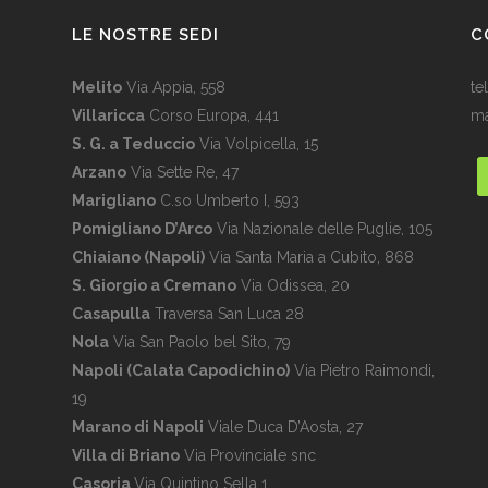
LE NOSTRE SEDI
C
Melito
Via Appia, 558
te
Villaricca
Corso Europa, 441
ma
S. G. a Teduccio
Via Volpicella, 15
Arzano
Via Sette Re, 47
Marigliano
C.so Umberto I, 593
Pomigliano D’Arco
Via Nazionale delle Puglie, 105
Chiaiano (Napoli)
Via Santa Maria a Cubito, 868
S. Giorgio a Cremano
Via Odissea, 20
Casapulla
Traversa San Luca 28
Nola
Via San Paolo bel Sito, 79
Napoli (Calata Capodichino)
Via Pietro Raimondi,
19
Marano di Napoli
Viale Duca D’Aosta, 27
Villa di Briano
Via Provinciale snc
Casoria
Via Quintino Sella 1