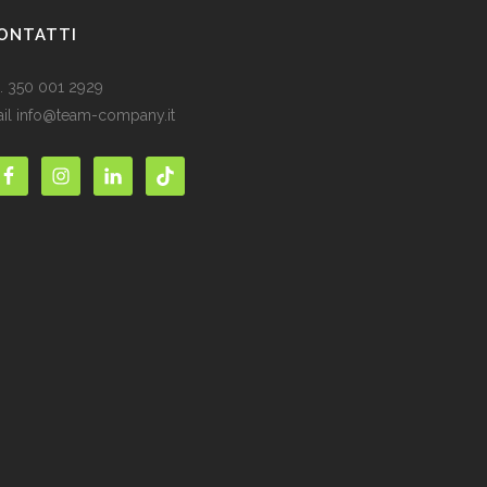
ONTATTI
l. 350 001 2929
il info@team-company.it