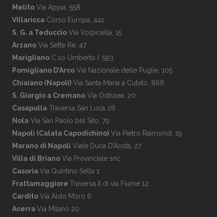
Melito
Via Appia, 558
Villaricca
Corso Europa, 441
S. G. a Teduccio
Via Volpicella, 15
Arzano
Via Sette Re, 47
Marigliano
C.so Umberto I, 593
Pomigliano D’Arco
Via Nazionale delle Puglie, 105
Chiaiano (Napoli)
Via Santa Maria a Cubito, 868
S. Giorgio a Cremano
Via Odissea, 20
Casapulla
Traversa San Luca 28
Nola
Via San Paolo bel Sito, 79
Napoli (Calata Capodichino)
Via Pietro Raimondi, 19
Marano di Napoli
Viale Duca D’Aosta, 27
Villa di Briano
Via Provinciale snc
Casoria
Via Quintino Sella 1
Frattamaggiore
Traversa II di via Fiume 12
Cardito
Via Aldo Moro 6
Acerra
Via Milano 20