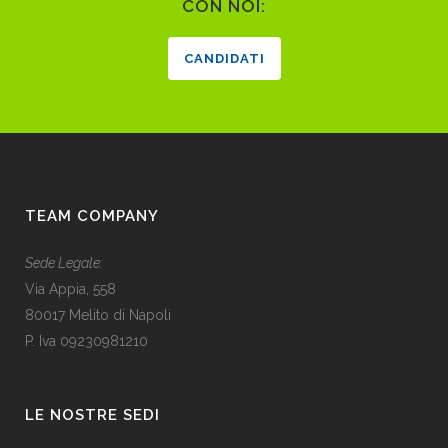
CON NOI:
CANDIDATI
TEAM COMPANY
Sede Legale:
Via Appia, 558
80017 Melito di Napoli
P. Iva 09230981210
LE NOSTRE SEDI