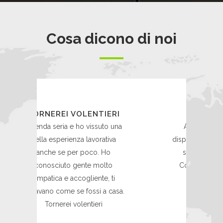
Cosa dicono di noi
ENTIERI
MERITOCRATICA
issuto una
Azienda seria, personale
avorativa
disponibile e professionale, ma
co. Ho
soprattutto meritocratica!
e molto
Consiglio assolutamente di
iente, ti
venire.
ssi a casa.
Antonio
ieri