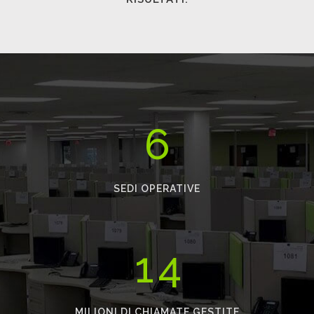
3
4
0
5
1
6
0
2
SEDI OPERATIVE
0
1
0
3
0
1
2
1
4
1
2
3
MILIONI DI CHIAMATE GESTITE