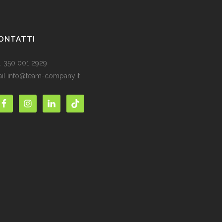
ONTATTI
l. 350 001 2929
il info@team-company.it