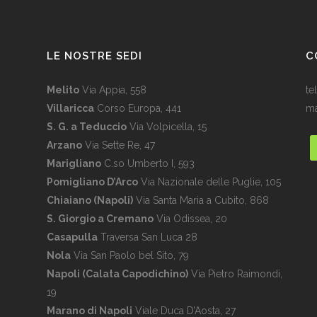
LE NOSTRE SEDI
C
Melito
Via Appia, 558
te
Villaricca
Corso Europa, 441
ma
S. G. a Teduccio
Via Volpicella, 15
Arzano
Via Sette Re, 47
Marigliano
C.so Umberto I, 593
Pomigliano D’Arco
Via Nazionale delle Puglie, 105
Chiaiano (Napoli)
Via Santa Maria a Cubito, 868
S. Giorgio a Cremano
Via Odissea, 20
Casapulla
Traversa San Luca 28
Nola
Via San Paolo bel Sito, 79
Napoli (Calata Capodichino)
Via Pietro Raimondi,
19
Marano di Napoli
Viale Duca D’Aosta, 27