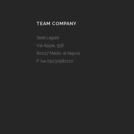
TEAM COMPANY
Sede Legale:
Via Appia, 558
80017 Melito di Napoli
P. Iva 09230981210